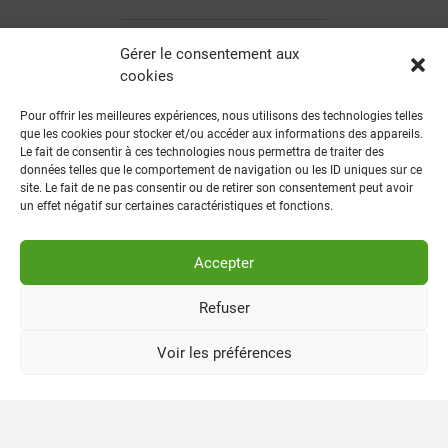
1
7
4
1
6
5
3
Gérer le consentement aux
cookies
2 millions de conteneurs
Pour offrir les meilleures expériences, nous utilisons des technologies telles
que les cookies pour stocker et/ou accéder aux informations des appareils.
Le fait de consentir à ces technologies nous permettra de traiter des
2
5
8
3
données telles que le comportement de navigation ou les ID uniques sur ce
site. Le fait de ne pas consentir ou de retirer son consentement peut avoir
un effet négatif sur certaines caractéristiques et fonctions.
Plus de 3000 espèces et variétés
Accepter
U
N
I
Q
O
Refuser
Une combinaison unique : offre globale, logistique
simplifiée, service sur mesure efficace, savoir-faire et
Voir les préférences
innovation !