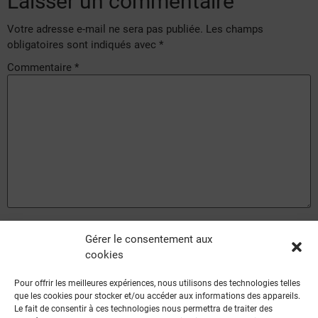
Laisser un commentaire
Votre adresse e-mail ne sera pas publiée.
Les champs
obligatoires sont indiqués avec
*
Commentaire
*
Nom
*
Gérer le consentement aux
cookies
E-mail
*
Pour offrir les meilleures expériences, nous utilisons des technologies telles
que les cookies pour stocker et/ou accéder aux informations des appareils.
Le fait de consentir à ces technologies nous permettra de traiter des